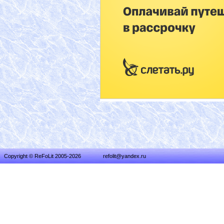
Copyright © ReFoLit 2005-2026
refolit@yandex.ru