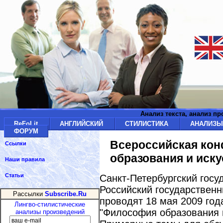
Анализ текста, анализ п
ReFoLit
АНГЛИЙСКИЙ
СТИЛИСТИКА
АНАЛИЗ
ФОРУМ
Всероссийская ко
Ссылки
образования и искус
Наши правила
Статьи
Санкт-Петербургский госу
Российский государственн
Рассылки
Subscribe.Ru
проводят 18 мая 2009 го
Лингво-стилистические
"Философия образования и 
анализы произведений