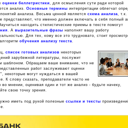
м
оценки беллетристики
, для осмысления сути ради которой
ется анализ.
Основные термины
интерпретации облегчат опр
 понятий анализа. Весьма ценной является
схема анализа
, т.к
не представляют, что именно должен включать в себя полный а
Научиться находить стилистические приемы в тексте помогут
ения
. А
выразительные фразы
наполнят вашу работу
альностью. Для тех, кому все это трудновато, стоит просмотр
 алгоритм
обучения анализу текста
.
ец,
список готовых анализов
некоторых
дений зарубежной литературы, послужит
м шаблоном. Обращаем ваше внимание, что не
представленных работ заслуживают оценки
", некоторые могут нуждаться в вашей
е. К слову сказать, преподаватели часто не
 во мнении, оценивая один и тот же анализ - будьте начеку,
йте свою точку зрения.
нужно иметь под рукой полезные
ссылки и тексты
произведени
е.