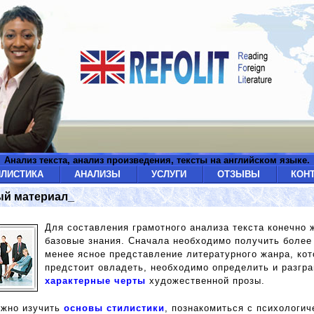
Анализ текста, анализ произведения, тексты на английском языке.
ИЛИСТИКА
АНАЛИЗЫ
УСЛУГИ
ОТЗЫВЫ
КОН
ый материал_
Для составления грамотного анализа текста конечно 
базовые знания. Сначала необходимо получить более
менее ясное представление литературного жанра, ко
предстоит овладеть, необходимо определить и разгра
характерные черты
художественной прозы.
ужно изучить
основы стилистики
, познакомиться с психологич