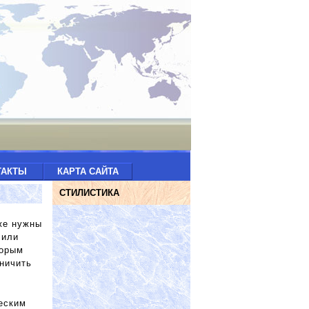
ТАКТЫ
КАРТА САЙТА
СТИЛИСТИКА
же нужны
 или
торым
ничить
еским