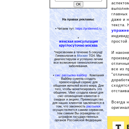
аспекто
выполня
главных
даже и 
На правах рекламы:
текста. 
• Читаем тут:
https://pridemed.ru
упражн
индивиду
•
простой
женская консультация
круглосуточно москва
*перезвоним в течение 5 секунд!
И након
Гинекология в
Москве
7/24. Мы
произве
диагностируем и успешно лечим
все возможные гинекологические
отличны
заболевания.
все из 
"отлично
•
смс рассылка вайбер
. Компания
Вайбер сумела создать
доработк
превосходный сервис для
сходятся
общения жителей всего мира. Для
того, чтобы монетизировать это
отстаива
общение, Viber создала канал для
смс-оповещения клиентов о
скидках и акциях. Преимущество
Всегда 
для наших клиентов заключается в
том, что законность
рассылок
оригинал
осуществляется самим сервисом,
тем самым Вы ограждены от
штрафов государственных
органов Российской Федерации.