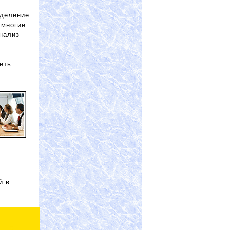
еделение
. многие
нализ
еть
й в