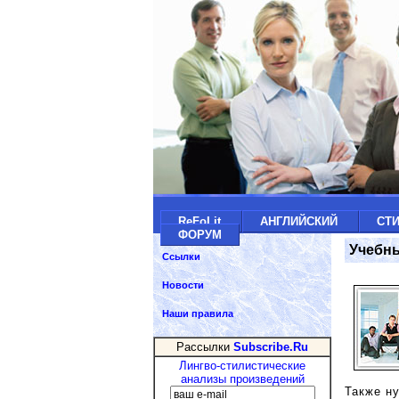
ReFoLit
АНГЛИЙСКИЙ
СТ
ФОРУМ
Учебн
Ссылки
Новости
Наши правила
Рассылки
Subscribe.Ru
Лингво-стилистические
анализы произведений
Также н