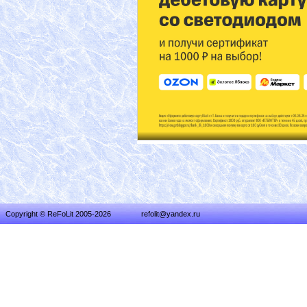
Copyright © ReFoLit 2005-2026
refolit@yandex.ru