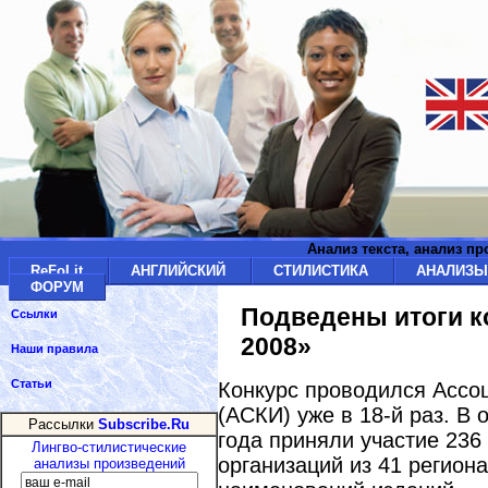
Анализ текста, анализ п
ReFoLit
АНГЛИЙСКИЙ
СТИЛИСТИКА
АНАЛИЗ
ФОРУМ
Подведены итоги к
Ссылки
2008»
Наши правила
Статьи
Конкурс проводился Ассо
(АСКИ) уже в 18-й раз. В 
Рассылки
Subscribe.Ru
года приняли участие 236
Лингво-стилистические
организаций из 41 региона
анализы произведений