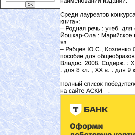
наименований изданий.
Среди лауреатов конкурс
книга»:
– Родная речь : учеб. для 
Йошкар-Ола : Марийское к
яз.
– Рябцев Ю.С., Козленко С
пособие для общеобразова
Владос. 2008. Содерж. : X –
: для 8 кл. ; ХХ в. : для 9 
Полный список победителе
на сайте АСКИ
.