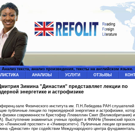
Анализ текста, анализ произведения, тексты на английском языке.
ИЛИСТИКА
АНАЛИЗЫ
УСЛУГИ
ОТЗЫВЫ
КОН
митрия Зимина "Династия" представляет лекции по
дерной энергетике и астрофизике
нференц-зале Физического института им. П.Н.Лебедева РАН слушателей
ие публичные лекции по термоядерной энергетике и астрофизике, кото
 физики современности
Кристофер Ллевеллин Смит (Великобритания) 
). Выступление знаменитых ученых пройдет в ФИАНе (Ленинский проспек
ро «Ленинский проспект» и «Университет»). Публичные лекции организо
мина «Династия» при содействии Международного центра фундаменталь