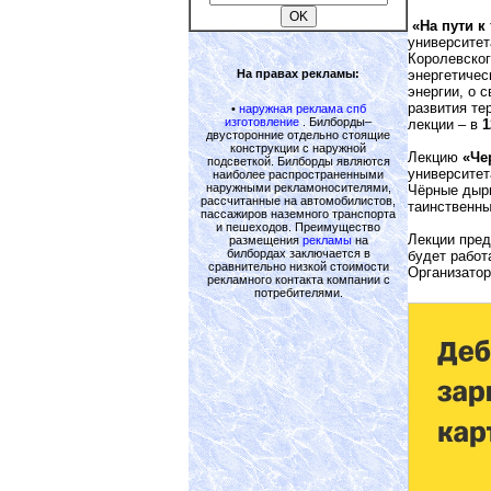
«На пути к
университет
Королевског
На правах рекламы:
энергетичес
энергии, о 
развития те
•
наружная реклама спб
изготовление
. Билборды–
лекции – в
1
двусторонние отдельно стоящие
конструкции с наружной
Лекцию
«Че
подсветкой. Билборды являются
университет
наиболее распространенными
наружными рекламоносителями,
Чёрные дыры
рассчитанные на автомобилистов,
таинственны
пассажиров наземного транспорта
и пешеходов. Преимущество
Лекции пре
размещения
рекламы
на
билбордах заключается в
будет работ
сравнительно низкой стоимости
Организато
рекламного контакта компании с
потребителями.