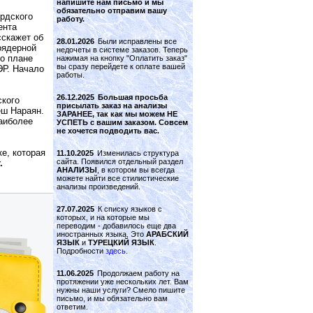
напишите нам письмо и мы
обязательно отправим вашу
рдского
работу.
ента
скажет об
28.01.2026
Были исправлены все
оядерной
недочеты в системе заказов. Теперь
 о плане
нажимая на кнопку "Оплатить заказ"
вы сразу перейдете к оплате вашей
ЭР. Начало
работы.
26.12.2025
Большая просьба
ского
присылать заказ на анализы
еш Нараян.
ЗАРАНЕЕ, так как мы можем НЕ
аиболее
УСПЕТЬ с вашим заказом. Совсем
не хочется подводить вас.
е, которая
11.10.2025
Изменилась структура
сайта. Появился отдельный раздел
.
АНАЛИЗЫ
, в котором вы всегда
можете найти все стилистические
анализы произведений.
27.07.2025
К списку языков с
которых, и на которые мы
переводим - добавилось еще два
иностранных языка. Это
АРАБСКИЙ
ЯЗЫК
и
ТУРЕЦКИЙ ЯЗЫК
.
Подробности
здесь
.
11.06.2025
Продолжаем работу на
протяжении уже нескольких лет. Вам
нужны наши услуги? Смело пишите
письмо, и мы обязательно вам
ответим.