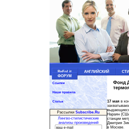
ReFoLit
АНГЛИЙСКИЙ
СТ
ФОРУМ
Фонд Д
Ссылки
термоя
Наши правила
17 мая
в ко
Статьи
захватывающ
выдающиеся
Рассылки
Subscribe.Ru
Нараян (США
Лингво-стилистические
станции мет
анализы произведений
Дмитрия Зи
в Москве.