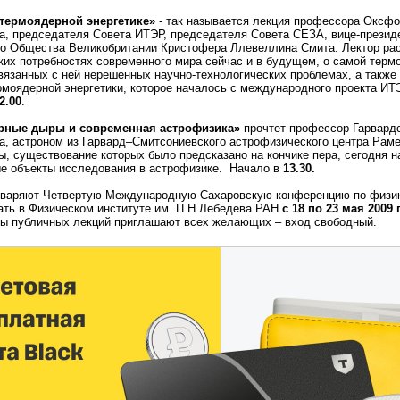
 термоядерной энергетике»
- так называется лекция профессора Оксфо
а, председателя Совета ИТЭР, председателя Совета СЕЗА, вице-презид
о Общества Великобритании Кристофера Ллевеллина Смита. Лектор рас
ких потребностях современного мира сейчас и в будущем, о самой терм
связанных с ней нерешенных научно-технологических проблемах, а также
рмоядерной энергетики, которое началось с международного проекта ИТ
2.00
.
рные дыры и современная астрофизика»
прочтет профессор Гарвард
а, астроном из Гарвард–Смитсониевского астрофизического центра Рам
, существование которых было предсказано на кончике пера, сегодня н
е объекты исследования в астрофизике. Начало в
13.30.
дваряют Четвертую Международную Сахаровскую конференцию по физик
ать в Физическом институте им. П.Н.Лебедева РАН
с 18 по 23 мая 2009 г
ры публичных лекций приглашают всех желающих – вход свободный.