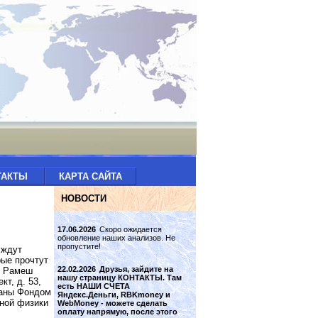
ТАКТЫ
КАРТА САЙТА
НОВОСТИ
17.06.2026
Скоро ожидается
обновление наших анализов. Не
пропустите!
 ждут
рые прочтут
22.02.2026
Друзья, зайдите на
и Рамеш
нашу страницу КОНТАКТЫ. Там
т, д. 53,
есть НАШИ СЧЕТА
ваны Фондом
Яндекс.Деньги, RBKmoney и
ной физики
WebMoney - можете сделать
оплату напрямую, после этого