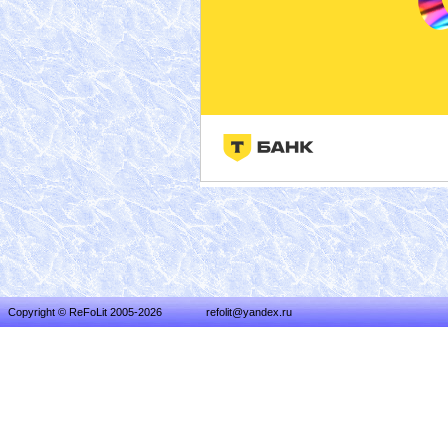
Copyright © ReFoLit 2005-2026
refolit@yandex.ru