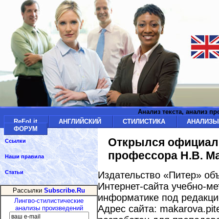
Анализ текста, анализ п
ReFoLit
АНГЛИЙСКИЙ
СТИЛИСТИКА
АНАЛИЗ
ФОРУМ
Открылся официал
Ссылки
профессора Н.В. М
Наши правила
Статьи
Издательство «Питер» об
Интернет-сайта учебно-ме
Рассылки
Subscribe.Ru
информатике под редакци
Лингво-стилистические
Адрес сайта: makarova.pi
анализы произведений