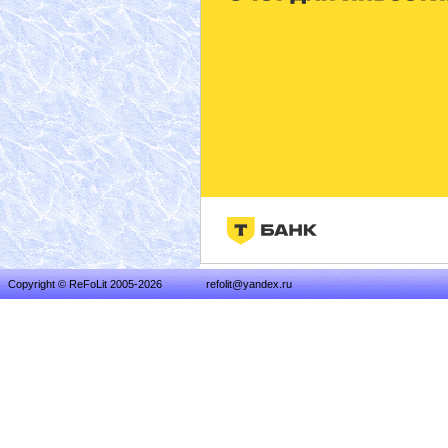
Copyright © ReFoLit 2005-2026
refolit@yandex.ru