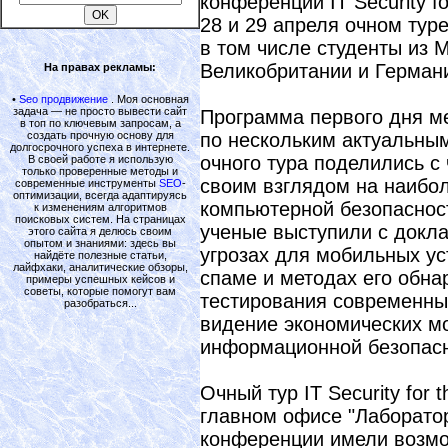
конференции IT Security f
28 и 29 апреля очном туре
в том числе студенты из 
Великобритании и Герман
На правах рекламы:
•
Seo продвижение
. Моя основная
задача — не просто вывести сайт
Программа первого дня м
в топ по ключевым запросам, а
создать прочную основу для
по нескольким актуальны
долгосрочного успеха в интернете.
очного тура поделились с
В своей работе я использую
только проверенные методы и
своим взглядом на наибо
современные инструменты
SEO
-
оптимизации, всегда адаптируясь
компьютерной безопасно
к изменениям алгоритмов
поисковых систем. На страницах
ученые выступили с докл
этого сайта я делюсь своим
опытом и знаниями: здесь вы
угрозах для мобильных ус
найдёте полезные статьи,
лайфхаки, аналитические обзоры,
спаме и методах его обна
примеры успешных кейсов и
советы, которые помогут вам
тестирования современны
разобраться...
видение экономических мо
информационной безопасн
Очный тур IT Security for
главном офисе "Лаборатор
конференции имели возмо