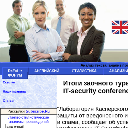
Анализ текста, анализ п
ReFoLit
АНГЛИЙСКИЙ
СТИЛИСТИКА
АНАЛИЗ
ФОРУМ
Итоги заочного ту
Ссылки
IT-security conferen
Наши правила
Статьи
"Лаборатория Касперского
Рассылки
Subscribe.Ru
защиты от вредоносного и
Лингво-стилистические
и спама, сообщает об усп
анализы произведений