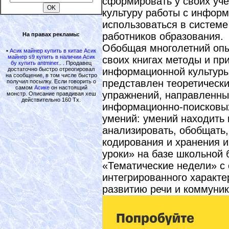
сформировать у своих уч
культуру работы с информ
использоваться в систем
работников образования.
На правах рекламы:
Обобщая многолетний опыт
•
Асик майнер купить в китае Асик
майнер s9 купить в наличии Асик
своих книгах методы и п
бу купить antminer..
. Продавец
достаточно быстро отреогировал
информационной культуры
на сообщение, в том числе быстро
представлен теоретически
получил посылку. Если говорить о
самом
Асике
он настоящий
упражнений, направленны
монстр. Описание правдивая хеш
действительно 160 Тх.
информационно-поисковы
умений: умений находить
анализировать, обобщать
кодирования и хранения 
уроки» на базе школьной 
«Тематические недели» с
интегрированного характе
развитию речи и коммуни