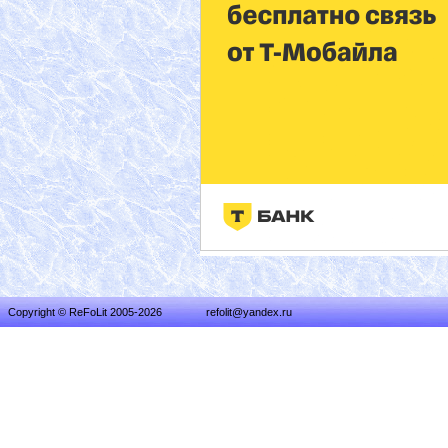
Copyright © ReFoLit 2005-2026
refolit@yandex.ru