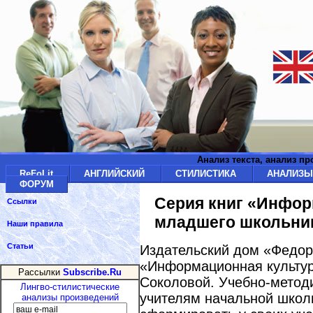
Анализ текста, анализ п
ReFoLit
АНГЛИЙСКИЙ
СТИЛИСТИКА
АНАЛИЗ
ФОРУМ
Серия книг «Инфор
Ссылки
младшего школьни
Наши правила
Статьи
Издательский дом «Федор
«Информационная культур
Рассылки
Subscribe.Ru
Соколовой. Учебно-метод
Лингво-стилистические
учителям начальной школ
анализы произведений