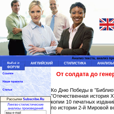
Анализ текста, анализ п
ReFoLit
АНГЛИЙСКИЙ
СТИЛИСТИКА
АНАЛИЗ
ФОРУМ
От солдата до гене
Ссылки
Наши правила
Ко Дню Победы в "Библиот
Статьи
"Отечественная история 
Рассылки
Subscribe.Ru
копии 10 печатных издани
Лингво-стилистические
по истории 2-й Мировой в
анализы произведений