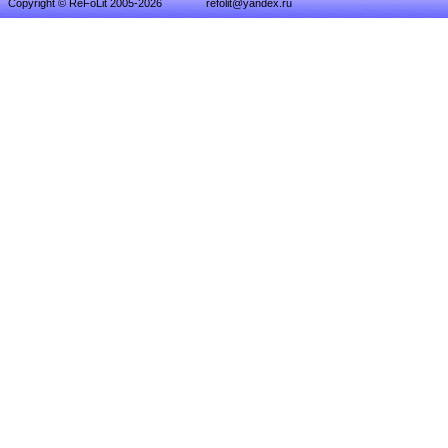
Copyright © ReFoLit 2005-2026
refolit@yandex.ru