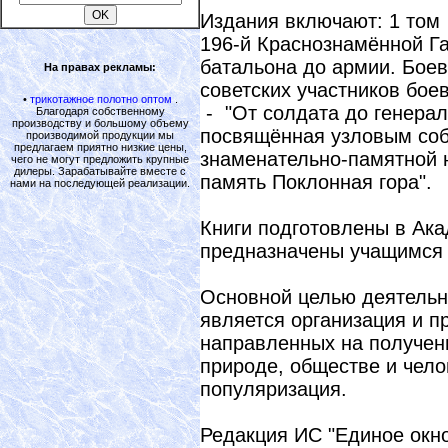
Издания включают: 1 том 
196-й Краснознамённой Га
батальона до армии. Боев
На правах рекламы:
советских участников бое
•
трикотажное полотно оптом
.
- "От солдата до генерал
Благодаря собственному
производству и большому объему
посвящённая узловым соб
производимой продукции мы
предлагаем приятно низкие цены,
знаменательно-памятной 
чего не могут предложить крупные
дилеры. Зарабатывайте вместе с
память Поклонная гора".
нами на последующей реализации.
Книги подготовлены в Ака
предназначены учащимся 
Основной целью деятельн
является организация и п
направленных на получени
природе, обществе и чело
популяризация.
Редакция ИС "Единое окн