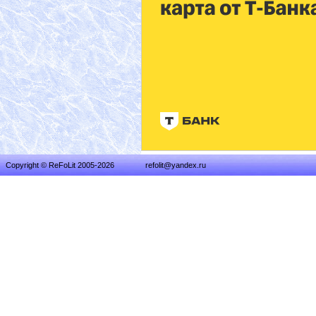
Copyright © ReFoLit 2005-2026
refolit@yandex.ru