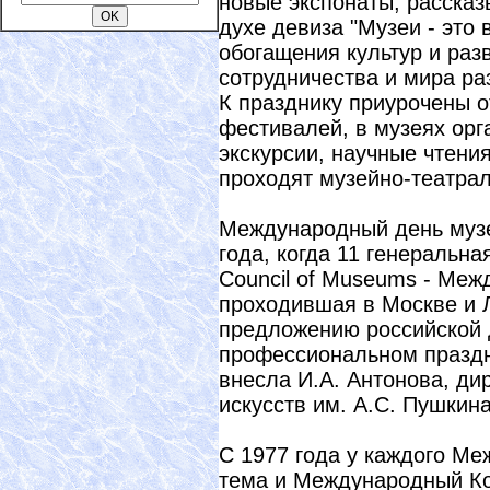
новые экспонаты, рассказ
духе девиза "Музеи - это 
обогащения культур и раз
сотрудничества и мира ра
К празднику приурочены о
фестивалей, в музеях орг
экскурсии, научные чтени
проходят музейно-театра
Международный день музе
года, когда 11 генеральна
Council of Museums - Меж
проходившая в Москве и 
предложению российской 
профессиональном праздн
внесла И.А. Антонова, ди
искусств им. А.С. Пушкин
С 1977 года у каждого Ме
тема и Международный Ко