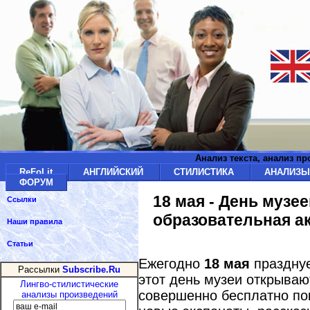
Анализ текста, анализ п
ReFoLit
АНГЛИЙСКИЙ
СТИЛИСТИКА
АНАЛИЗ
ФОРУМ
18 мая - День музее
Ссылки
образовательная ак
Наши правила
Статьи
Ежегодно
18 мая
празднуе
Рассылки
Subscribe.Ru
этот день музеи открываю
Лингво-стилистические
совершенно бесплатно по
анализы произведений