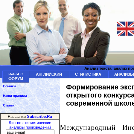
Анализ текста, анализ п
ReFoLit
АНГЛИЙСКИЙ
СТИЛИСТИКА
АНАЛИЗ
ФОРУМ
Формирование эксп
Ссылки
открытого конкурс
Наши правила
современной школ
Статьи
Рассылки
Subscribe.Ru
Лингво-стилистические
Международный Инс
анализы произведений