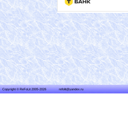
Copyright © ReFoLit 2005-2026
refolit@yandex.ru