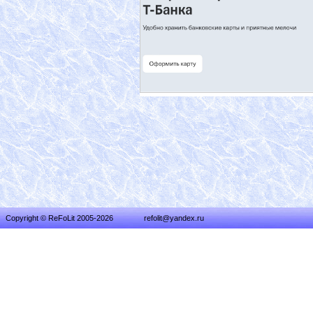
Copyright © ReFoLit 2005-2026
refolit@yandex.ru