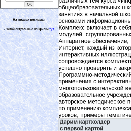
различных тем курса «Инф
общеобразовательных шко
занятиях в начальной шко
основами информационных
На правах рекламы:
Комплекс включает в себ
•
Читай актуальные лайфхаки
тут
.
модулей, сгруппированных
Аппаратное обеспечение, 
Интернет, каждый из кото
интерактивных иллюстрац
сопровождается комплект
успешно проверить и закр
Программно-методический
применения с интерактив
многопользовательской ве
образовательное учрежде
авторское методическое 
по применению комплекса
уроков, примеры тематиче