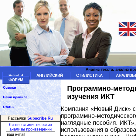
Анализ текста, анализ п
ReFoLit
АНГЛИЙСКИЙ
СТИЛИСТИКА
АНАЛИЗ
ФОРУМ
Программно-методи
Ссылки
изучения ИКТ
Наши правила
Статьи
Компания «Новый Диск» с
программно-методическог
Рассылки
Subscribe.Ru
наглядные пособия. ИКТ»,
Лингво-стилистические
использования в образова
анализы произведений