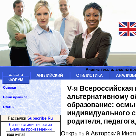
Анализ текста, анализ п
ReFoLit
АНГЛИЙСКИЙ
СТИЛИСТИКА
АНАЛИЗ
ФОРУМ
V-я Всероссийская
Ссылки
альтернативному о
Наши правила
образование: осмы
Статьи
индивидуального с
Рассылки
Subscribe.Ru
родителя, педагога
Лингво-стилистические
анализы произведений
Открытый Авторский Инст