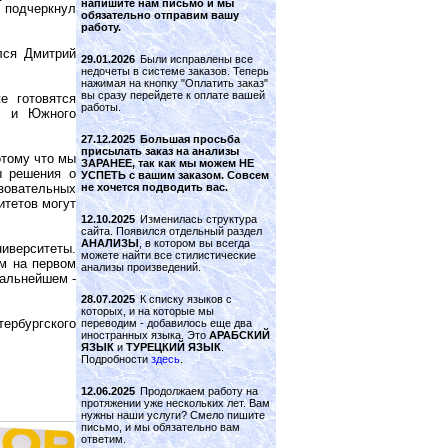
напишите нам письмо и мы
- подчеркнул
обязательно отправим вашу
работу.
лся Дмитрий
29.01.2026
Были исправлены все
недочеты в системе заказов. Теперь
нажимая на кнопку "Оплатить заказ"
вы сразу перейдете к оплате вашей
е готовятся
работы.
го и Южного
27.12.2025
Большая просьба
присылать заказ на анализы
отому что мы
ЗАРАНЕЕ, так как мы можем НЕ
ы решения о
УСПЕТЬ с вашим заказом. Совсем
не хочется подводить вас.
зовательных
итетов могут
12.10.2025
Изменилась структура
сайта. Появился отдельный раздел
АНАЛИЗЫ
, в котором вы всегда
иверситеты.
можете найти все стилистические
ом на первом
анализы произведений.
дальнейшем -
28.07.2025
К списку языков с
которых, и на которые мы
рбургского
переводим - добавилось еще два
иностранных языка. Это
АРАБСКИЙ
ЯЗЫК
и
ТУРЕЦКИЙ ЯЗЫК
.
Подробности
здесь
.
12.06.2025
Продолжаем работу на
протяжении уже нескольких лет. Вам
нужны наши услуги? Смело пишите
письмо, и мы обязательно вам
ответим.