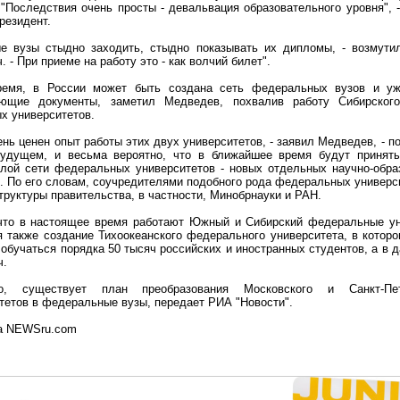
 "Последствия очень просты - девальвация образовательного уровня", 
резидент.
ые вузы стыдно заходить, стыдно показывать их дипломы, - возмути
. - При приеме на работу это - как волчий билет".
емя, в России может быть создана сеть федеральных вузов и уж
ующие документы, заметил Медведев, похвалив работу Сибирско
х университетов.
ень ценен опыт работы этих двух университетов, - заявил Медведев, - п
удущем, и весьма вероятно, что в ближайшее время будут принят
елой сети федеральных университетов - новых отдельных научно-обра
. По его словам, соучредителями подобного рода федеральных универс
труктуры правительства, в частности, Минобрнауки и РАН.
что в настоящее время работают Южный и Сибирский федеральные ун
 также создание Тихоокеанского федерального университета, в котор
 обучаться порядка 50 тысяч российских и иностранных студентов, а в 
ч.
о, существует план преобразования Московского и Санкт-Пете
тетов в федеральные вузы, передает РИА "Новости".
та NEWSru.com