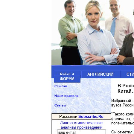
ReFoLit
АНГЛИЙСКИЙ
СТ
ФОРУМ
В Росс
Ссылки
Китай,
Наши правила
Избранный п
вузов Росси
Статьи
"Такого кол
Рассылки
Subscribe.Ru
филиалов, 
Лингво-стилистические
попечительс
анализы произведений
Он отметил,