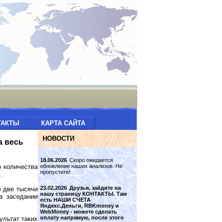
ТАКТЫ
КАРТА САЙТА
НОВОСТИ
а весь
18.06.2026
Скоро ожидается
обновление наших анализов. Не
о количества
пропустите!
 .
23.02.2026
Друзья, зайдите на
е две тысячи
нашу страницу КОНТАКТЫ. Там
а заседании
есть НАШИ СЧЕТА
Яндекс.Деньги, RBKmoney и
WebMoney - можете сделать
оплату напрямую, после этого
ультат таких