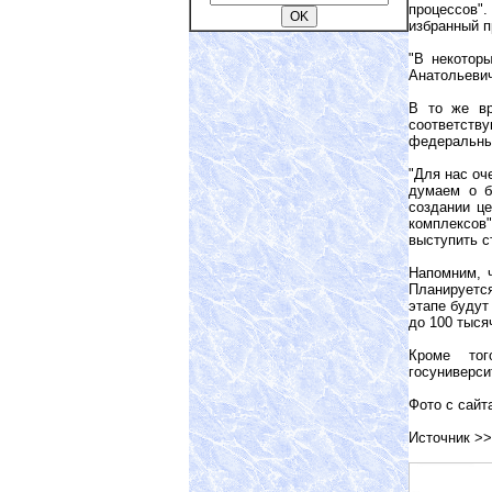
процессов".
избранный п
"В некотор
Анатольевич
В то же вр
соответств
федеральны
"Для нас оч
думаем о б
создании ц
комплексов"
выступить с
Напомним, 
Планируется
этапе будут
до 100 тыся
Кроме тог
госуниверси
Фото с сай
Источник >>