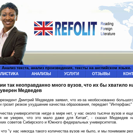
Анализ текста, анализ произведения, тексты на английском языке.
ИЛИСТИКА
АНАЛИЗЫ
УСЛУГИ
ОТЗЫВЫ
КОН
ии так неоправданно много вузов, что их бы хватило н
 уверен Медведев
резидент Дмитрий Медведев заявил, что из-за необоснованно большог
и грозит резкое ухудшение качества образования, передает "Интерфакс"
ичества университетов нигде в мире нет, у нас около тысячи вузов и ещ
я не уверен, что это мало даже для Китая", - сказал Медведев н
ких советов Сибирского и Южного федеральных университетов.
 что "у нас никогда такого количества вузов не было, и мы понимаем рез