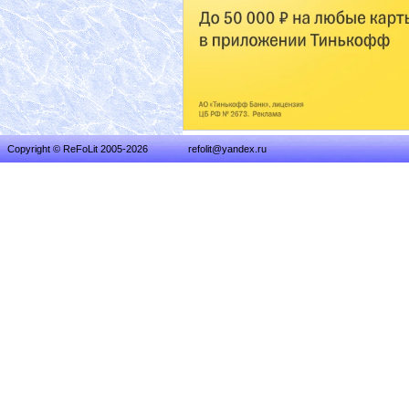
Copyright © ReFoLit 2005-2026
refolit@yandex.ru