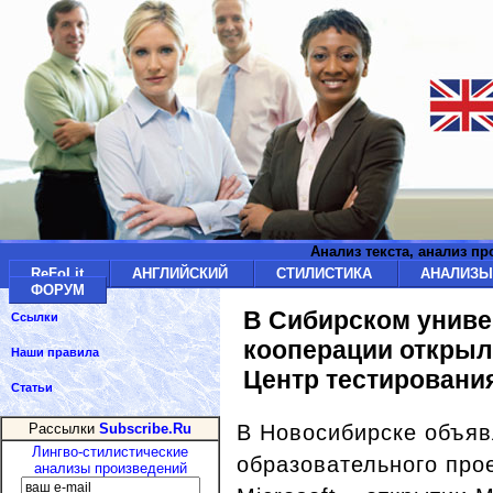
Анализ текста, анализ п
ReFoLit
АНГЛИЙСКИЙ
СТИЛИСТИКА
АНАЛИЗ
ФОРУМ
В Сибирском униве
Ссылки
кооперации открыли
Наши правила
Центр тестирования
Статьи
В Новосибирске объяв
Рассылки
Subscribe.Ru
Лингво-стилистические
образовательного про
анализы произведений