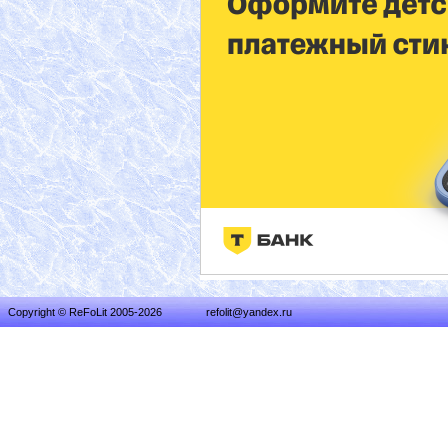
Copyright © ReFoLit 2005-2026
refolit@yandex.ru