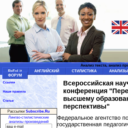
Анализ текста, анализ п
ReFoLit
АНГЛИЙСКИЙ
СТИЛИСТИКА
АНАЛИЗ
ФОРУМ
Всероссийская нау
Ссылки
конференция "Пере
Наши правила
высшему образова
Статьи
перспективы"
Рассылки
Subscribe.Ru
Федеральное агентство п
Лингво-стилистические
анализы произведений
государственная педагоги