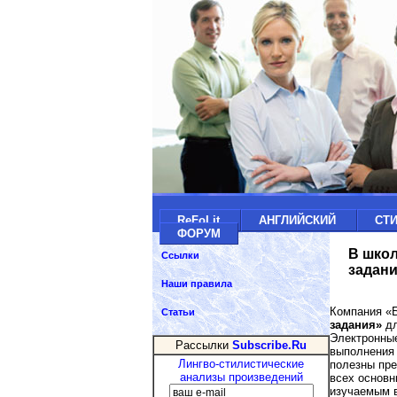
ReFoLit
АНГЛИЙСКИЙ
СТ
ФОРУМ
В школ
Ссылки
задани
Наши правила
Компания «Б
Статьи
задания»
дл
Электронные
Рассылки
Subscribe.Ru
выполнения 
Лингво-стилистические
полезны пре
анализы произведений
всех основн
изучаемым в