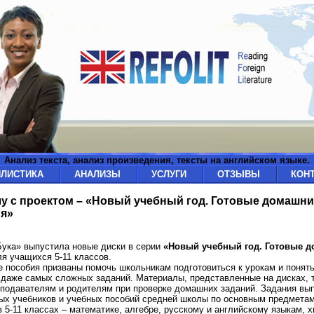
Анализ текста, анализ произведения, тексты на английском языке.
ИЛИСТИКА
АНАЛИЗЫ
УСЛУГИ
ОТЗЫВЫ
КОН
у с проектом – «Новый учебный год. Готовые домашни
я»
ука» выпустила новые диски в серии
«Новый учебный год. Готовые 
я учащихся 5-11 классов.
 пособия призваны помочь школьникам подготовиться к урокам и понят
даже самых сложных заданий. Материалы, представленные на дисках, 
подавателям и родителям при проверке домашних заданий. Задания вы
ых учебников и учебных пособий средней школы по основным предметам
 5-11 классах – математике, алгебре, русскому и английскому языкам, х