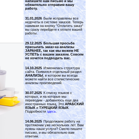
напишите нам письмо и мы
обязательно отправим вашу
работу.
31.01.2026
Были исправлены все
недочеты в системе заказов. Теперь
нажимая на кнопку "Оплатить заказ"
вы сразу перейдете к оплате вашей
работы.
29.12.2025
Большая просьба
присылать заказ на анализы
ЗАРАНЕЕ, так как мы можем НЕ
УСПЕТЬ с вашим заказом. Совсем
не хочется подводить вас.
14.10.2025
Изменилась структура
сайта. Появился отдельный раздел
АНАЛИЗЫ
, в котором вы всегда
можете найти все стилистические
анализы произведений.
30.07.2025
К списку языков с
которых, и на которые мы
переводим - добавилось еще два
иностранных языка. Это
АРАБСКИЙ
ЯЗЫК
и
ТУРЕЦКИЙ ЯЗЫК
.
Подробности
здесь
.
14.06.2025
Продолжаем работу на
протяжении уже нескольких лет. Вам
нужны наши услуги? Смело пишите
письмо, и мы обязательно вам
ответим.