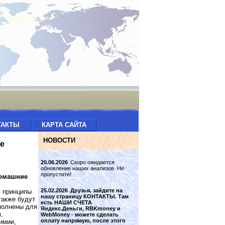
ТАКТЫ
КАРТА САЙТА
НОВОСТИ
е
20.06.2026
Скоро ожидается
обновление наших анализов. Не
пропустите!
домашние
25.02.2026
Друзья, зайдите на
ь принципы
нашу страницу КОНТАКТЫ. Там
также будут
есть НАШИ СЧЕТА
полнены для
Яндекс.Деньги, RBKmoney и
,
WebMoney - можете сделать
оплату напрямую, после этого
имии,