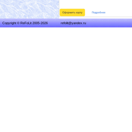
Copyright © ReFoLit 2005-2026
refolit@yandex.ru