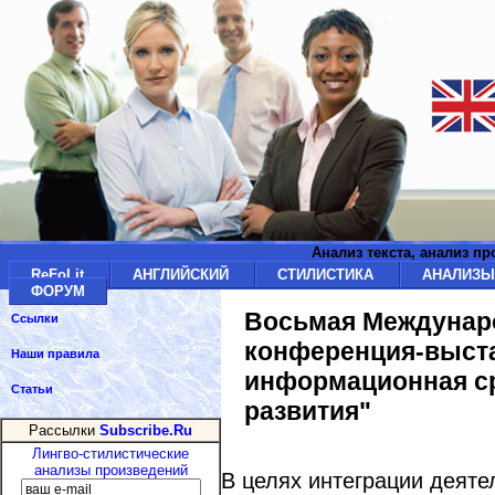
Анализ текста, анализ п
ReFoLit
АНГЛИЙСКИЙ
СТИЛИСТИКА
АНАЛИЗ
ФОРУМ
Восьмая Междунаро
Ссылки
конференция-выста
Наши правила
информационная ср
Статьи
развития"
Рассылки
Subscribe.Ru
Лингво-стилистические
анализы произведений
В целях интеграции деяте