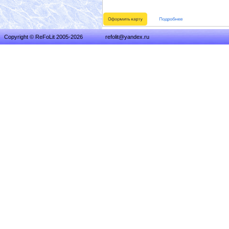
Copyright © ReFoLit 2005-2026
refolit@yandex.ru