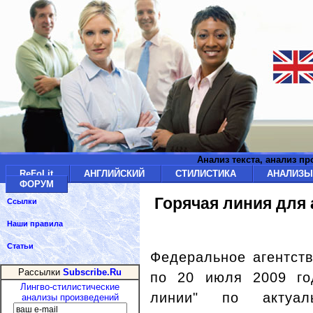
Анализ текста, анализ п
ReFoLit
АНГЛИЙСКИЙ
СТИЛИСТИКА
АНАЛИЗ
ФОРУМ
Горячая линия для
Ссылки
Наши правила
Статьи
Федеральное агентств
Рассылки
Subscribe.Ru
по 20 июля 2009 год
Лингво-стилистические
линии" по актуа
анализы произведений