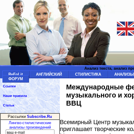
Анализ текста, анализ п
ReFoLit
АНГЛИЙСКИЙ
СТИЛИСТИКА
АНАЛИЗ
ФОРУМ
Международные фе
Ссылки
музыкального и хо
Наши правила
ВВЦ
Статьи
Рассылки
Subscribe.Ru
Всемирный Центр музыкал
Лингво-стилистические
анализы произведений
приглашает творческие ко