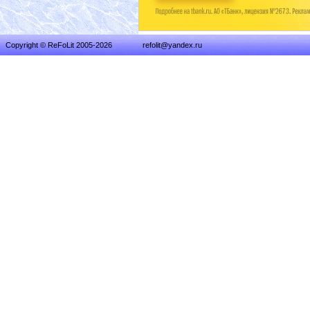
Copyright © ReFoLit 2005-2026
refolit@yandex.ru