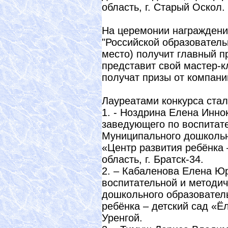
область, г. Старый Оскол.
На церемонии награждения
"Российской образователь
место) получит главный п
представит свой мастер-кла
получат призы от компани
Лауреатами конкурса стал
1. - Ноздрина Елена Инно
заведующего по воспитат
Муниципального дошкольн
«Центр развития ребёнка 
область, г. Братск-34.
2. – Кабаленова Елена Ю
воспитательной и методи
дошкольного образовател
ребёнка – детский сад «Ё
Уренгой.