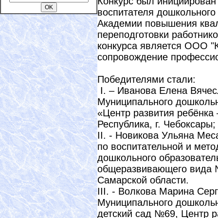
Конкурс был инициирован
воспитателя дошкольного
Академии повышения ква
переподготовки работник
конкурса является ООО "
сопровождение профессио
Победителями стали:
I. – Иванова Елена Вячес
Муниципального дошкольн
«Центр развития ребёнка 
Республика, г. Чебоксары;
II. - Новикова Ульяна Ме
по воспитательной и мет
дошкольного образовател
общеразвивающего вида №
Самарской области.
III. - Волкова Марина Сер
Муниципального дошкольн
детский сад №69, Центр р