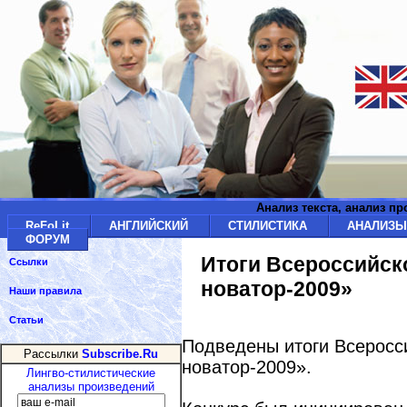
Анализ текста, анализ п
ReFoLit
АНГЛИЙСКИЙ
СТИЛИСТИКА
АНАЛИЗ
ФОРУМ
Итоги Всероссийск
Ссылки
новатор-2009»
Наши правила
Статьи
Подведены итоги Всеросси
Рассылки
Subscribe.Ru
новатор-2009».
Лингво-стилистические
анализы произведений