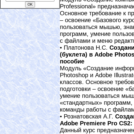
Professional» предназнача
Основное требование к п
– освоение «Базового кур
пользоваться мышью, зна
программ, умение пользо
с файлами и меню редакт
• Платонова Н.С.
Создани
(буклета) в Adobe Photos
пособие
Модуль «Создание информ
Photoshop и Adobe Illustra
классов. Основное требо
подготовки – освоение «б
умение пользоваться мыш
«стандартных» программ,
команды работы с файлам
• Рознатовская А.Г.
Созда
Adobe Premiere Pro CS2:
Данный курс предназначен