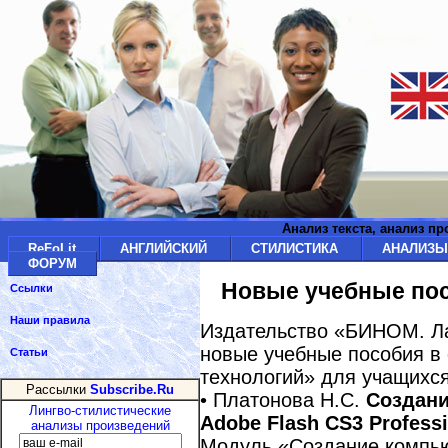
Анализ текста, анализ п
ReFoLit
АНГЛИЙСКИЙ
СТИЛИСТИКА
АНАЛИЗ
ФОРУМ
Новые учебные по
Ссылки
Наши правила
Издательство «БИНОМ. Ла
новые учебные пособия в
Статьи
технологий» для учащихся
Рассылки
Subscribe.Ru
• Платонова Н.С.
Создани
Лингво-стилистические
Adobe Flash CS3 Profess
анализы произведений
Модуль «Создание компью