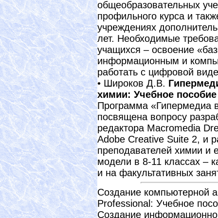
общеобразовательных уче
профильного курса и такж
учреждениях дополнитель
лет. Необходимые требов
учащихся – освоение «баз
информационным и компь
работать с цифровой виде
• Широков Д.В.
Гипермед
химии: Учебное пособие
Программа «Гипермедиа в
посвящена вопросу разра
редактора Macromedia Dre
Adobe Creative Suite 2, и 
преподавателей химии и е
модели в 8-11 классах – к
и на факультативных занят
Создание компьютерной а
Professional: Учебное пос
Создание информационного