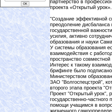
партнерство в профессио
проекта «Открытый урок».
"Создание эффективной с
преодоление дисбаланса н
государственной важности
усилия, активно сотруднич
образования и науки Сама
У системы образования е
взаимодействия с работо
пространство совместной
Интерес к такому взаимод
брифинге было подписано
Министерством образовани
ЗАО "Волгоспецстрой", к
второго этапа проекта "От
Проект "Открытый урок", 
государственно-частного 
помощи учащимся в вопро
жизненного самоопределен