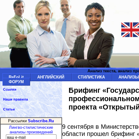
Анализ текста, анализ п
ReFoLit
АНГЛИЙСКИЙ
СТИЛИСТИКА
АНАЛИЗ
ФОРУМ
Брифинг «Государс
Ссылки
профессиональном 
Наши правила
проекта «Открытый
Статьи
Рассылки
Subscribe.Ru
9 сентября в Министерств
Лингво-стилистические
анализы произведений
области прошел брифинг 