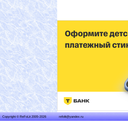
Copyright © ReFoLit 2005-2026
refolit@yandex.ru