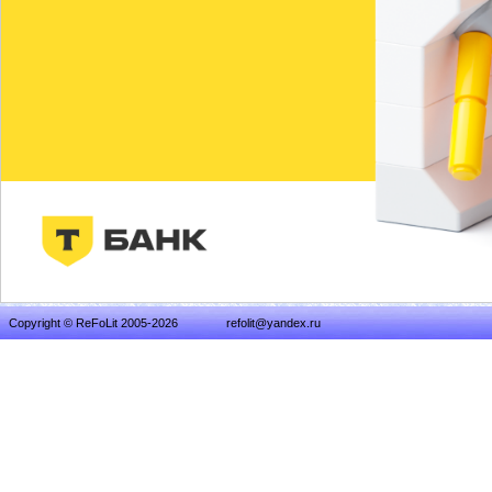
Copyright © ReFoLit 2005-2026
refolit@yandex.ru