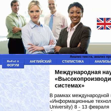
Анализ текста, анализ п
ReFoLit
АНГЛИЙСКИЙ
СТИЛИСТИКА
АНАЛИЗ
ФОРУМ
Международная нау
«Высокопроизводи
системах»
В рамках международной 
«Информационные техноло
University) 8 - 13 феврал