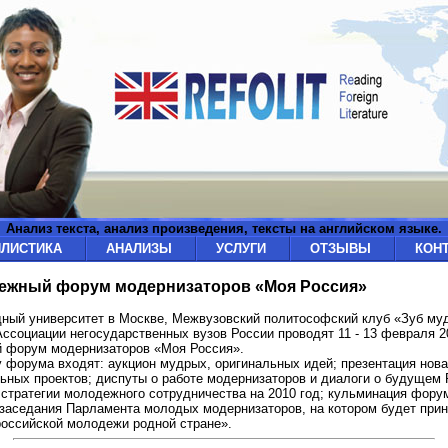
Анализ текста, анализ произведения, тексты на английском языке.
ИЛИСТИКА
АНАЛИЗЫ
УСЛУГИ
ОТЗЫВЫ
КОН
ежный форум модернизаторов «Моя Россия»
ый университет в Москве, Межвузовский политософский клуб «Зуб му
ссоциации негосударственных вузов России проводят 11 - 13 февраля 2
 форум модернизаторов «Моя Россия».
 форума входят: аукцион мудрых, оригинальных идей; презентация нова
ьных проектов; диспуты о работе модернизаторов и диалоги о будущем 
стратегии молодежного сотрудничества на 2010 год; кульминация фору
заседания Парламента молодых модернизаторов, на котором будет прин
оссийской молодежи родной стране».