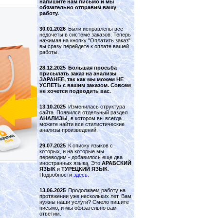
напишите нам письмо и мы
обязательно отправим вашу
работу.
30.01.2026
Были исправлены все
недочеты в системе заказов. Теперь
нажимая на кнопку "Оплатить заказ"
вы сразу перейдете к оплате вашей
работы.
28.12.2025
Большая просьба
присылать заказ на анализы
ЗАРАНЕЕ, так как мы можем НЕ
УСПЕТЬ с вашим заказом. Совсем
не хочется подводить вас.
13.10.2025
Изменилась структура
сайта. Появился отдельный раздел
АНАЛИЗЫ
, в котором вы всегда
можете найти все стилистические
анализы произведений.
29.07.2025
К списку языков с
которых, и на которые мы
переводим - добавилось еще два
иностранных языка. Это
АРАБСКИЙ
ЯЗЫК
и
ТУРЕЦКИЙ ЯЗЫК
.
Подробности
здесь
.
13.06.2025
Продолжаем работу на
протяжении уже нескольких лет. Вам
нужны наши услуги? Смело пишите
письмо, и мы обязательно вам
ответим.