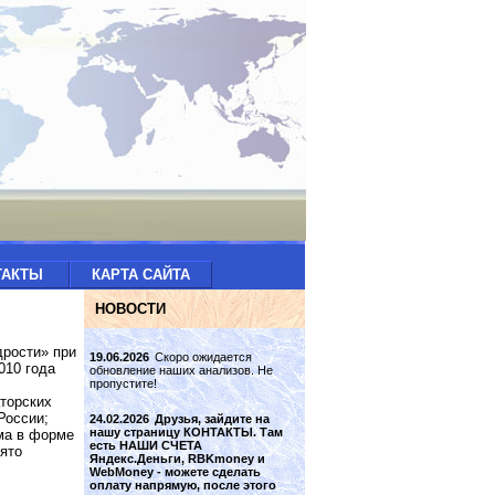
ТАКТЫ
КАРТА САЙТА
НОВОСТИ
дрости» при
19.06.2026
Скоро ожидается
010 года
обновление наших анализов. Не
пропустите!
торских
России;
24.02.2026
Друзья, зайдите на
нашу страницу КОНТАКТЫ. Там
ма в форме
есть НАШИ СЧЕТА
ято
Яндекс.Деньги, RBKmoney и
WebMoney - можете сделать
оплату напрямую, после этого