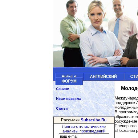
ReFoLit
АНГЛИЙСКИЙ
СТ
ФОРУМ
Молод
Ссылки
Международн
Наши правила
поддержке А
молодежный
Статьи
В программу
образовател
Рассылки
Subscribe.Ru
обсуждение 
Пленарного 
Лингво-стилистические
«Послание р
анализы произведений