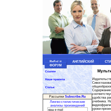
ReFoLit
АНГЛИЙСКИЙ
СТ
ФОРУМ
Мульти
Ссылки
Издательст
Наши правила
Сивоглазова
общеобразо
Статьи
Содержание 
соответству
Рассылки
Subscribe.Ru
удобства ра
учебника. Н
Лингво-стилистические
видеофрагме
анализы произведений
уроки-презе