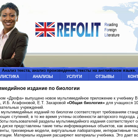
Анализ текста, анализ произведения, тексты на английском языке.
ИЛИСТИКА
АНАЛИЗЫ
УСЛУГИ
ОТЗЫВЫ
КОН
медийное издание по биологии
вом «Дрофа» выпущено новое мультимедийное приложение к учебнику В
, И.Б. Агафоновой, Е.Т. Захаровой
«Общая биология»
для учащихся 10
вательных учреждений.
мультимедийных изданий по биологии соответствует требованиям стан
ющих ступеней, в то же время учтены особенности авторского подхода.
боты пользователей разделы мультимедийного издания соответствуют 
а диске представлены такие типы информационных объектов, как анимац
нты, трехмерные модели, виртуальные лаборатории, интерактивные тес
нтации. Материалы издания расширяют материалы учебника. Это дает в