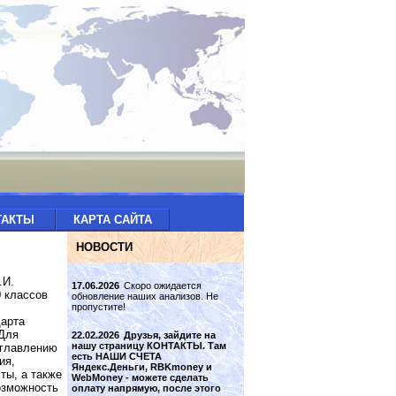
ТАКТЫ
КАРТА САЙТА
НОВОСТИ
.И.
17.06.2026
Скоро ожидается
 классов
обновление наших анализов. Не
пропустите!
дарта
 Для
22.02.2026
Друзья, зайдите на
нашу страницу КОНТАКТЫ. Там
оглавлению
есть НАШИ СЧЕТА
ия,
Яндекс.Деньги, RBKmoney и
ты, а также
WebMoney - можете сделать
озможность
оплату напрямую, после этого