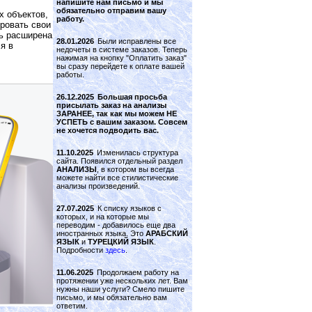
напишите нам письмо и мы
обязательно отправим вашу
х объектов,
работу.
ровать свои
ть расширена
28.01.2026
Были исправлены все
я в
недочеты в системе заказов. Теперь
нажимая на кнопку "Оплатить заказ"
вы сразу перейдете к оплате вашей
работы.
26.12.2025
Большая просьба
присылать заказ на анализы
ЗАРАНЕЕ, так как мы можем НЕ
УСПЕТЬ с вашим заказом. Совсем
не хочется подводить вас.
11.10.2025
Изменилась структура
сайта. Появился отдельный раздел
АНАЛИЗЫ
, в котором вы всегда
можете найти все стилистические
анализы произведений.
27.07.2025
К списку языков с
которых, и на которые мы
переводим - добавилось еще два
иностранных языка. Это
АРАБСКИЙ
ЯЗЫК
и
ТУРЕЦКИЙ ЯЗЫК
.
Подробности
здесь
.
11.06.2025
Продолжаем работу на
протяжении уже нескольких лет. Вам
нужны наши услуги? Смело пишите
письмо, и мы обязательно вам
ответим.