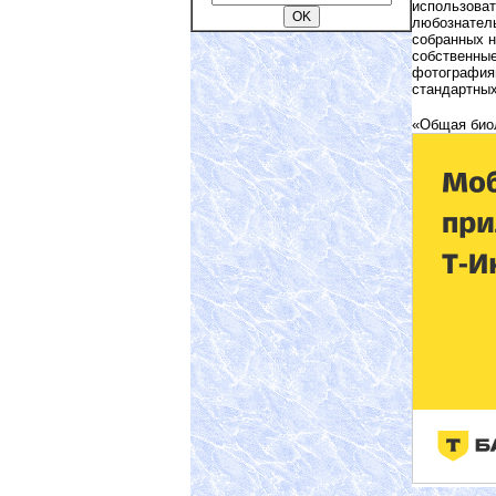
использоват
любознатель
собранных н
собственные
фотография
стандартны
«Общая био