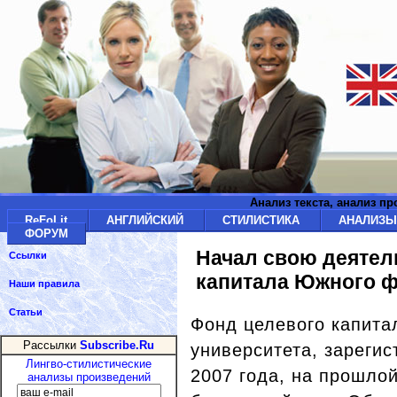
Анализ текста, анализ п
ReFoLit
АНГЛИЙСКИЙ
СТИЛИСТИКА
АНАЛИЗ
ФОРУМ
Начал свою деятел
Ссылки
капитала Южного ф
Наши правила
Статьи
Фонд целевого капит
Рассылки
Subscribe.Ru
университета, зареги
Лингво-стилистические
2007 года, на прошло
анализы произведений