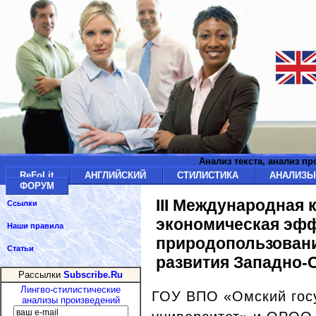
Анализ текста, анализ п
ReFoLit
АНГЛИЙСКИЙ
СТИЛИСТИКА
АНАЛИЗ
ФОРУМ
III Международная 
Ссылки
экономическая эф
Наши правила
природопользовани
Статьи
развития Западно-
Рассылки
Subscribe.Ru
Лингво-стилистические
ГОУ ВПО «Омский гос
анализы произведений