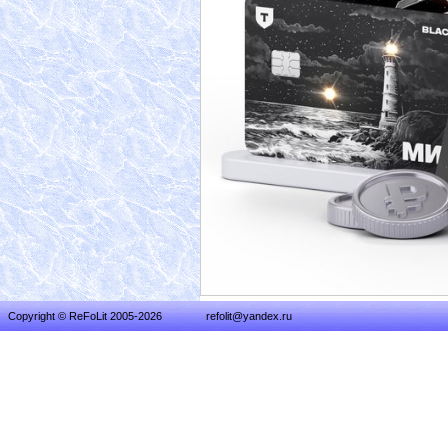
Copyright © ReFoLit 2005-2026
refolit@yandex.ru