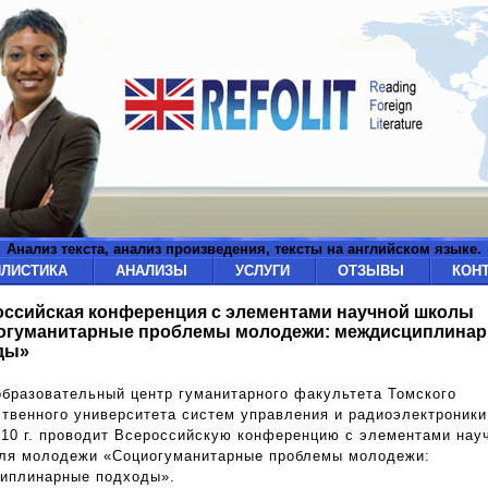
Анализ текста, анализ произведения, тексты на английском языке.
ИЛИСТИКА
АНАЛИЗЫ
УСЛУГИ
ОТЗЫВЫ
КОН
ссийская конференция с элементами научной школы
огуманитарные проблемы молодежи: междисциплина
ды»
образовательный центр гуманитарного факультета Томского
твенного университета систем управления и радиоэлектроники
010 г. проводит Всероссийскую конференцию с элементами нау
ля молодежи «Социогуманитарные проблемы молодежи:
иплинарные подходы».