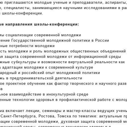
ию приглашаются молодые ученые и преподаватели, аспиранты
ы, специалисты, занимающиеся научными исследованиями в ра
и школы-конференции.
ые направления школы-конференции:
мы социализации современной молодежи
ление Государственной молодежной политики в России
рные потребности молодежи
ость молодежи и роль молодежных общественных объединений
ая защита современной молодежи от информационной среды
жные субкультуры и возможности виртуальной реальности как
а адаптации молодежи к современной культуре
ародный и российский опыт молодежной политики
жь в предпринимательской деятельности
ое проектное обучение как фактор творческого и научного раз
ов
ьное взаимодействие в инокультурной среде
енные технологии здоровья в профилактической работе с мол
ма включает лекции, семинары и мастер-классы ведущих учен
 Санкт-Петербурга, Ростова, Томска по тематике: актуальные 
зации современной молодежи, духовная защита современной 
рмационной среды, современные технологии здоровья в