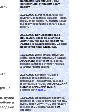
напишите нам письмо и мы
,
обязательно отправим вашу
мках
работу.
30.01.2026
Были исправлены все
недочеты в системе заказов. Теперь
нажимая на кнопку "Оплатить заказ"
вы сразу перейдете к оплате вашей
работы.
28.12.2025
Большая просьба
присылать заказ на анализы
ЗАРАНЕЕ, так как мы можем НЕ
УСПЕТЬ с вашим заказом. Совсем
не хочется подводить вас.
13.10.2025
Изменилась структура
сайта. Появился отдельный раздел
АНАЛИЗЫ
, в котором вы всегда
можете найти все стилистические
анализы произведений.
вития
29.07.2025
К списку языков с
которых, и на которые мы
переводим - добавилось еще два
иностранных языка. Это
АРАБСКИЙ
ЯЗЫК
и
ТУРЕЦКИЙ ЯЗЫК
.
одежью.
Подробности
здесь
.
ых вузов
13.06.2025
Продолжаем работу на
протяжении уже нескольких лет. Вам
проблемы
нужны наши услуги? Смело пишите
молодежи
письмо, и мы обязательно вам
ответим.