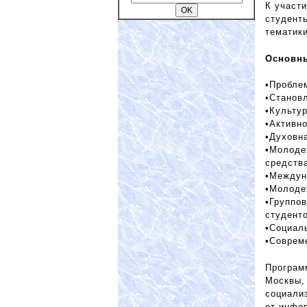
К участ
студент
тематик
Основн
•Пробле
•Станов
•Культу
•Активн
•Духовн
•Молоде
средств
•Междун
•Молоде
•Группов
студент
•Социал
•Соврем
Програм
Москвы,
социали
от инфо