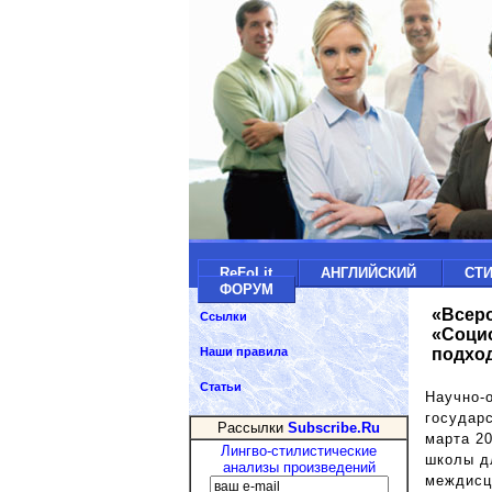
ReFoLit
АНГЛИЙСКИЙ
СТ
ФОРУМ
«Всеро
Ссылки
«Соци
подхо
Наши правила
Статьи
Научно-
государс
Рассылки
Subscribe.Ru
марта 2
Лингво-стилистические
школы д
анализы произведений
междисц