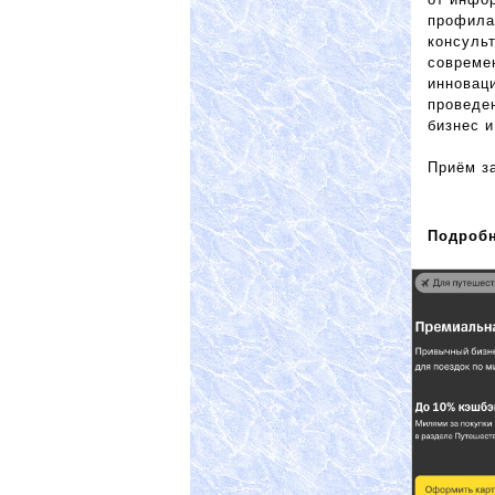
профила
консуль
совреме
инновац
проведен
бизнес и
Приём з
Подробн