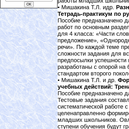
работы младших школьни
• Мишакина Т.Л. идр.
Раз
Тетрадь-практикум по р
Пособие предназначено д
работ по основным разде
для 4 класса: «Части сло
предложение», «Однород
речи». По каждой теме пр
сложности задания для вс
предпосылки успешности 
разработаны с опорой на 
стандартом второго покол
• Мишакина Т.Л. и др.
Фор
учебных действий: Трен
Пособие предназначено дл
Тестовые задания составл
систематической работе с
целенаправленно формир
младших школьников. Овл
ступени обучения будут г