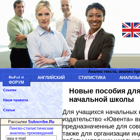
Анализ текста, анализ п
ReFoLit
АНГЛИЙСКИЙ
СТИЛИСТИКА
АНАЛИЗ
ФОРУМ
Новые пособия для
Ссылки
начальной школы
Наши правила
Статьи
Для учащихся начальных к
издательство «Ювента» в
Рассылки
Subscribe.Ru
предназначенные для совм
Лингво-стилистические
также для организации и
анализы произведений