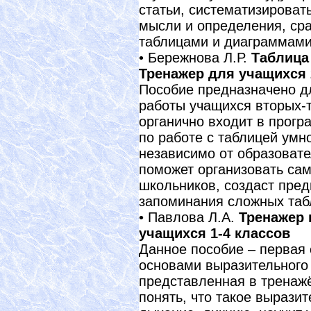
статьи, систематизироват
мысли и определения, сра
таблицами и диаграммами
• Бережнова Л.Р.
Таблица
Тренажер для учащихся 
Пособие предназначено д
работы учащихся вторых-
органично входит в прог
по работе с таблицей умн
независимо от образоват
поможет организовать са
школьников, создаст пре
запоминания сложных таб
• Павлова Л.А.
Тренажер 
учащихся 1-4 классов
Данное пособие – первая
основами выразительного
представленная в тренаж
понять, что такое вырази