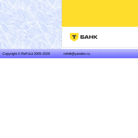
Copyright © ReFoLit 2005-2026
refolit@yandex.ru