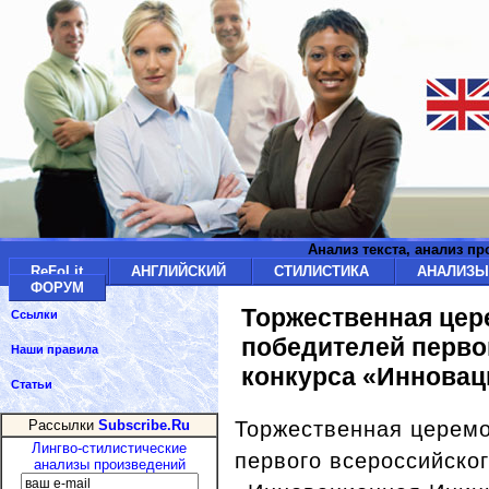
Анализ текста, анализ п
ReFoLit
АНГЛИЙСКИЙ
СТИЛИСТИКА
АНАЛИЗ
ФОРУМ
Торжественная цер
Ссылки
победителей перво
Наши правила
конкурса «Инновац
Статьи
Торжественная церем
Рассылки
Subscribe.Ru
Лингво-стилистические
первого всероссийског
анализы произведений