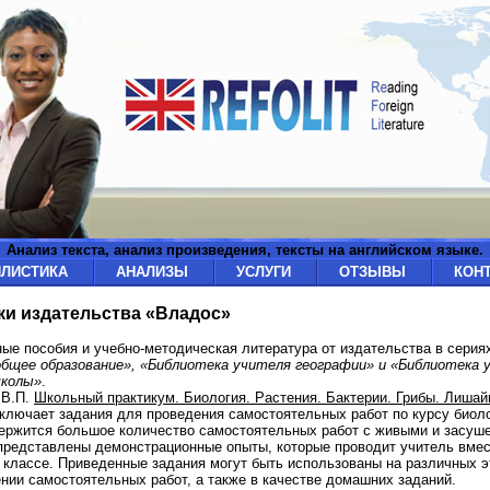
Анализ текста, анализ произведения, тексты на английском языке.
ИЛИСТИКА
АНАЛИЗЫ
УСЛУГИ
ОТЗЫВЫ
КОН
и издательства «Владос»
ые пособия и учебно-методическая литература от издательства в серия
общее образование», «Библиотека учителя географии» и «Библиотека 
школы»
.
 В.П.
Школьный практикум. Биология. Растения. Бактерии. Грибы. Лишайн
ключает задания для проведения самостоятельных работ по курсу биоло
ержится большое количество самостоятельных работ с живыми и засуш
представлены демонстрационные опыты, которые проводит учитель вмес
 классе. Приведенные задания могут быть использованы на различных э
нии самостоятельных работ, а также в качестве домашних заданий.