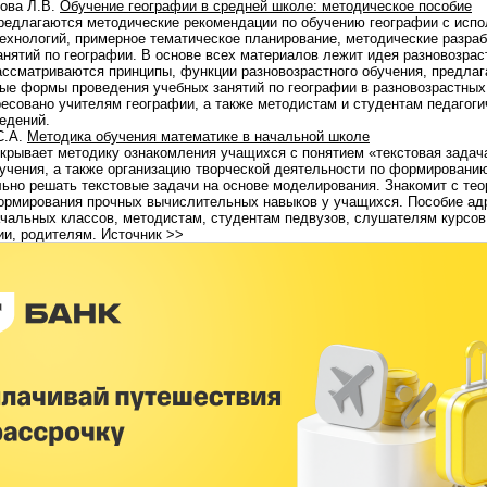
ова Л.В.
Обучение географии в средней школе: методическое пособие
редлагаются методические рекомендации по обучению географии с исп
ехнологий, примерное тематическое планирование, методические разраб
анятий по географии. В основе всех материалов лежит идея разновозрас
ассматриваются принципы, функции разновозрастного обучения, предла
ые формы проведения учебных занятий по географии в разновозрастных
есовано учителям географии, а также методистам и студентам педагоги
едений.
С.А.
Методика обучения математике в начальной школе
крывает методику ознакомления учащихся с понятием «текстовая задач
учения, а также организацию творческой деятельности по формировани
ьно решать текстовые задачи на основе моделирования. Знакомит с те
ормирования прочных вычислительных навыков у учащихся. Пособие ад
чальных классов, методистам, студентам педвузов, слушателям курсо
и, родителям. Источник >>