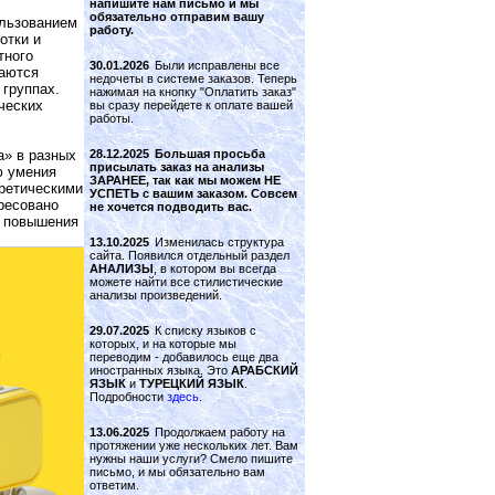
напишите нам письмо и мы
обязательно отправим вашу
ользованием
работу.
отки и
тного
30.01.2026
Были исправлены все
гаются
недочеты в системе заказов. Теперь
 группах.
нажимая на кнопку "Оплатить заказ"
ческих
вы сразу перейдете к оплате вашей
работы.
28.12.2025
Большая просьба
а» в разных
присылать заказ на анализы
ю умения
ЗАРАНЕЕ, так как мы можем НЕ
оретическими
УСПЕТЬ с вашим заказом. Совсем
ресовано
не хочется подводить вас.
в повышения
13.10.2025
Изменилась структура
сайта. Появился отдельный раздел
АНАЛИЗЫ
, в котором вы всегда
можете найти все стилистические
анализы произведений.
29.07.2025
К списку языков с
которых, и на которые мы
переводим - добавилось еще два
иностранных языка. Это
АРАБСКИЙ
ЯЗЫК
и
ТУРЕЦКИЙ ЯЗЫК
.
Подробности
здесь
.
13.06.2025
Продолжаем работу на
протяжении уже нескольких лет. Вам
нужны наши услуги? Смело пишите
письмо, и мы обязательно вам
ответим.