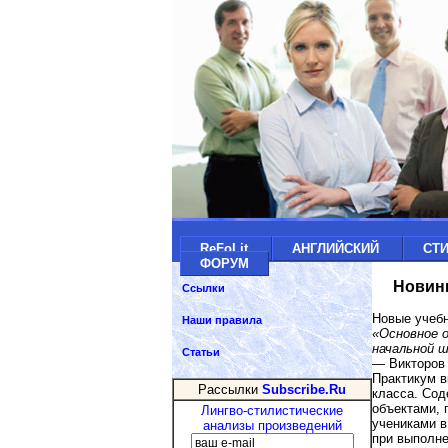
ReFoLit
АНГЛИЙСКИЙ
СТ
ФОРУМ
Новинк
Ссылки
Новые учебн
Наши правила
«Основное 
начальной 
Статьи
— Викторов
Практикум в
Рассылки
Subscribe.Ru
класса. Сод
объектами, 
Лингво-стилистические
учениками в
анализы произведений
при выполне