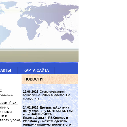
ТАКТЫ
КАРТА САЙТА
НОВОСТИ
х:
19.06.2026
Скоро ожидается
учителя
обновление наших анализов. Не
пропустите!
ики. 6 кл.
гии 6
24.02.2026
Друзья, зайдите на
нашу страницу КОНТАКТЫ. Там
енными
есть НАШИ СЧЕТА
те с
Яндекс.Деньги, RBKmoney и
тапах урока,
WebMoney - можете сделать
оплату напрямую, после этого