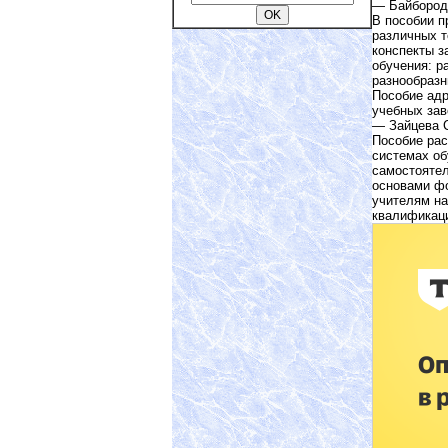
— Байбород
В пособии п
различных т
конспекты з
обучения: р
разнообразн
Пособие адр
учебных зав
— Зайцева 
Пособие рас
системах об
самостоятел
основами ф
учителям на
квалификаци