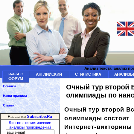
Анализ текста, анализ п
ReFoLit
АНГЛИЙСКИЙ
СТИЛИСТИКА
АНАЛИЗ
ФОРУМ
Очный тур второй 
Ссылки
олимпиады по нан
Наши правила
Статьи
Очный тур
второй Вс
Рассылки
Subscribe.Ru
олимпиады состоит и
Лингво-стилистические
Интернет-викторины
анализы произведений