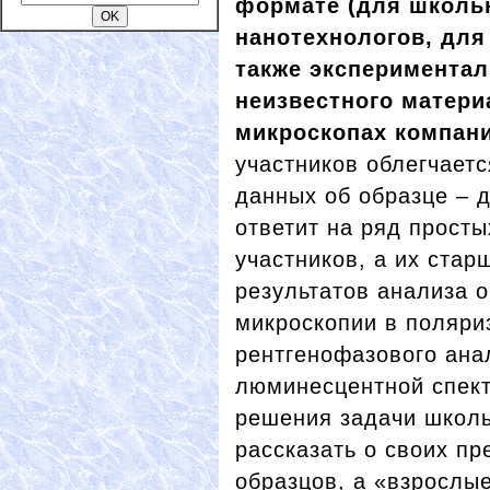
формате (для школь
нанотехнологов
, дл
также экспериментал
неизвестного матер
микроскопах
компан
участников облегчает
данных об образце – 
ответит на ряд прост
участников, а их стар
результатов анализа 
микроскопии в поляри
рентгенофазового ана
люминесцентной спектр
решения задачи школь
рассказать о своих п
образцов, а «взрослые