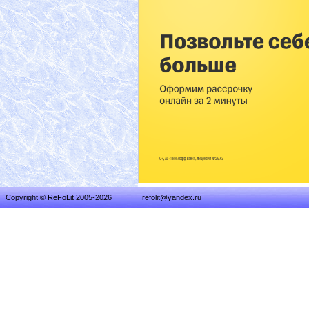
Copyright © ReFoLit 2005-2026
refolit@yandex.ru