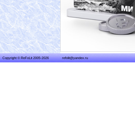
Copyright © ReFoLit 2005-2026
refolit@yandex.ru