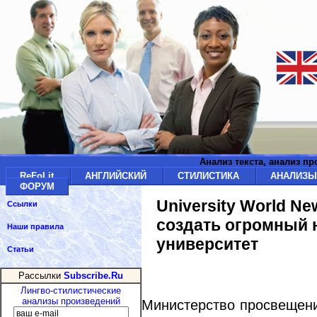
Анализ текста, анализ п
ReFoLit
АНГЛИЙСКИЙ
СТИЛИСТИКА
АНАЛИЗ
ФОРУМ
University World N
Ссылки
создать огромный 
Наши правила
университет
Статьи
Рассылки
Subscribe.Ru
Лингво-стилистические
анализы произведений
Министерство просвещени