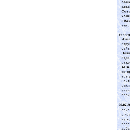
ваш
зака
Сов
хоче
под
вас.
13.10.2
Изм
стру
сайт
Появ
отде
разд
АНА
кото
всег
найт
стил
анал
прои
29.07.2
спис
с ко
на к
пере
доба