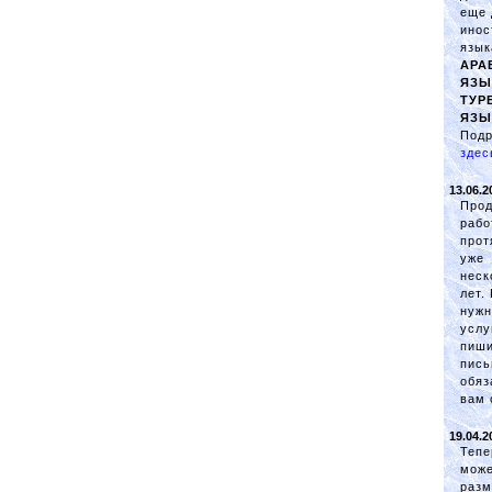
еще 
инос
язык
АРА
ЯЗЫ
ТУР
ЯЗЫ
Подр
здес
13.06.2
Про
рабо
прот
уже
неск
лет.
нуж
услу
пиш
пись
обяз
вам 
19.04.2
Тепе
мож
разм