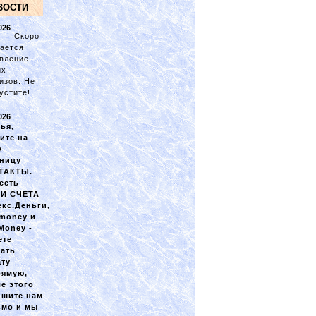
ВОСТИ
026
Скоро
ается
вление
их
изов. Не
устите!
026
ья,
ите на
у
аницу
ТАКТЫ.
есть
И СЧЕТА
кс.Деньги,
money и
Money -
ете
лать
ату
рямую,
е этого
ишите нам
ьмо и мы