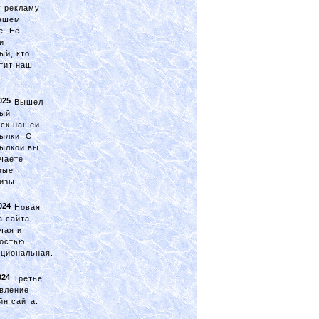
 рекламу
ашем
е. Ее
ит
ый, кто
тит наш
.
025
Вышел
вый
ск нашей
ылки. С
ылкой вы
чаете
вые
изы.
024
Новая
а сайта -
чая и
остью
циональная.
024
Третье
вление
йн сайта.