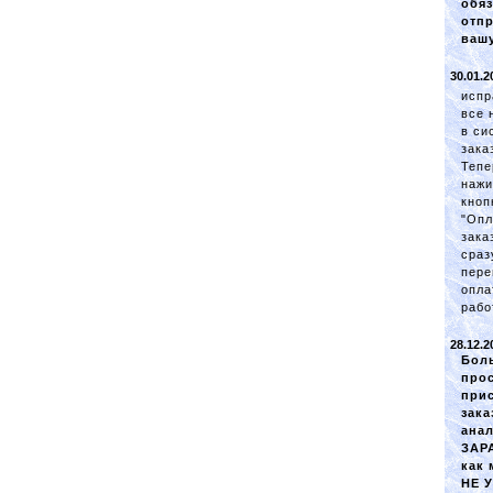
обя
отп
вашу
30.01.2
испр
все 
в си
зака
Тепе
нажи
кноп
"Опл
зака
сраз
пере
опла
рабо
28.12.2
Бол
про
при
зака
ана
ЗАРА
как
НЕ 