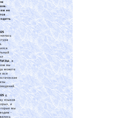
им
зом.
сем не
тся
водить
025
енилась
ктура
а.
ился
льный
ел
ЛИЗЫ
, в
ром вы
да можете
и все
истические
изы
зведений.
025
К
ку языков
торых, и
оторые мы
водим -
вилось