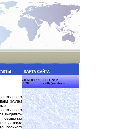
ТАКТЫ
КАРТА САЙТА
Copyright © ReFoLit 2005-
2026
refolit@yandex.ru
школьного
лиард рублей
думе.
ошкольного
тся выделить
 повышение
е в детских
едшкольного