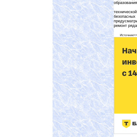
образования
Более 35 
техническо
безопасных
предусматри
ремонт ряд
Источник>>