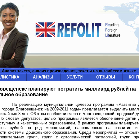
Анализ текста, анализ произведения, тексты на английском языке.
ИЛИСТИКА
АНАЛИЗЫ
УСЛУГИ
ОТЗЫВЫ
КОН
овещенске планируют потратить миллиард рублей на
льное образование
лизацию муниципальной целевой программы «Развитие до
 города Благовещенск на 2009-2011 годы» предлагается выделить мил
лижайших 3 лет. Об этом сообщили вчера в Благовещенской городской 
 депутатов, целью программы является обеспечение детей д
ступным и качественным образованием. В рамках программы планируе
нов рублей на ряд мероприятий, направленных на развитие и
сти системы дошкольного образования. Среди мероприятий — открыти
ровительных групп, групп с ортопедической патологией, групп пр