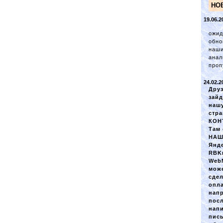
НО
19.06.2
ожид
обно
наш
анал
проп
24.02.2
Друз
зайд
наш
стр
КОН
Там 
НАШ
Янде
RBK
Web
мож
сде
опл
нап
посл
нап
пис