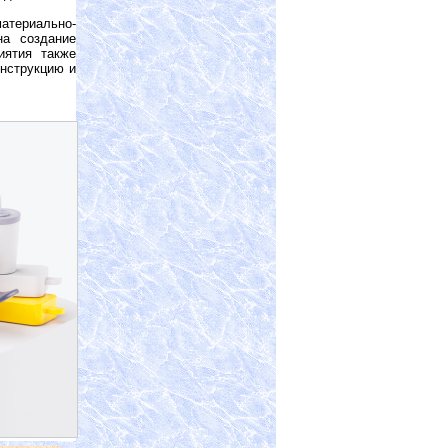
териально-
на создание
иятия также
онструкцию и