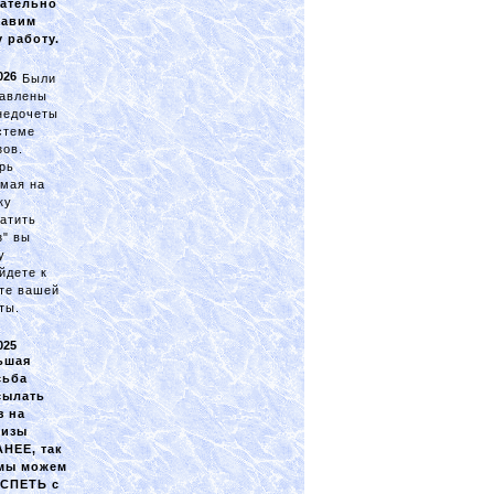
зательно
равим
 работу.
026
Были
авлены
недочеты
стеме
зов.
рь
мая на
ку
атить
з" вы
у
йдете к
те вашей
ты.
025
ьшая
сьба
сылать
з на
лизы
НЕЕ, так
 мы можем
УСПЕТЬ с