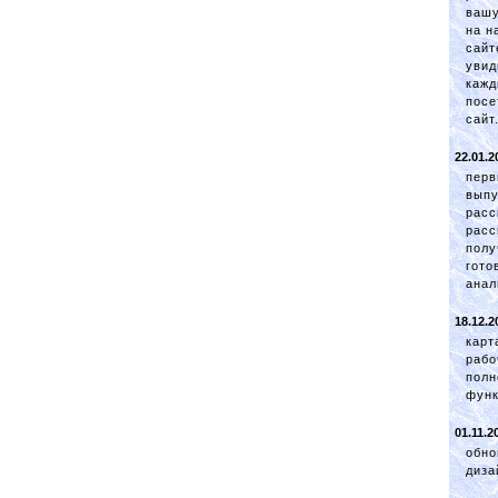
вашу
на н
сайт
увид
кажд
посе
сайт
22.01.2
пер
выпу
расс
расс
полу
гото
анал
18.12.2
карт
рабо
полн
функ
01.11.2
обно
диза