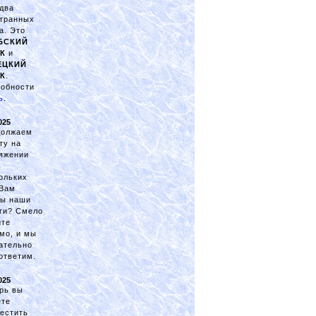
два
транных
а. Это
БСКИЙ
К
и
ЕЦКИЙ
К
.
обности
ь
.
025
должаем
ту на
яжении
ольких
 Вам
ны наши
ги? Смело
ите
мо, и мы
ательно
ответим.
025
рь вы
ете
естить