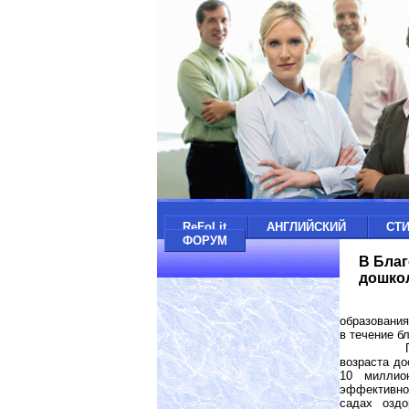
ReFoLit
АНГЛИЙСКИЙ
СТ
ФОРУМ
В Благ
дошко
На реа
образования
в течение б
По словам
возраста до
10 миллио
эффективно
садах оздо