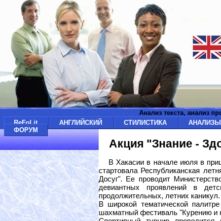
Анализ текста, анализ п
ReFoLit
АНГЛИЙСКИЙ
СТИЛИСТИКА
АНАЛИЗ
ФОРУМ
Акция "Знание - Зд
В Хакасии в начале июля в при
стартовала Республиканская летня
Досуг". Ее проводит Министерств
девиантных проявлений в дет
продолжительных, летних каникул.
В широкой тематической палитре
шахматный фестиваль "Курению и н
Спортивный турнир проводится