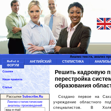
Анализ текста, анализ п
ReFoLit
АНГЛИЙСКИЙ
СТИЛИСТИКА
АНАЛИЗ
ФОРУМ
Решить кадровую п
Ссылки
перестройка систе
Наши правила
образования облас
Статьи
Создано первое на Саха
Рассылки
Subscribe.Ru
учреждение областного по
Лингво-стилистические
анализы произведений
специалистов. В Хол