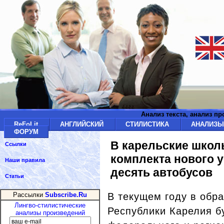
Анализ текста, анализ п
ReFoLit
АНГЛИЙСКИЙ
СТИЛИСТИКА
АНАЛИЗ
ФОРУМ
В карельские школ
Ссылки
комплекта нового 
Наши правила
десять автобусов
Статьи
В текущем году в обр
Рассылки
Subscribe.Ru
Лингво-стилистические
Республики Карелия бу
анализы произведений