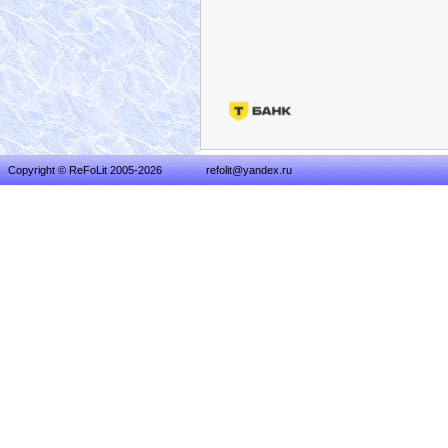
Copyright © ReFoLit 2005-2026
refolit@yandex.ru