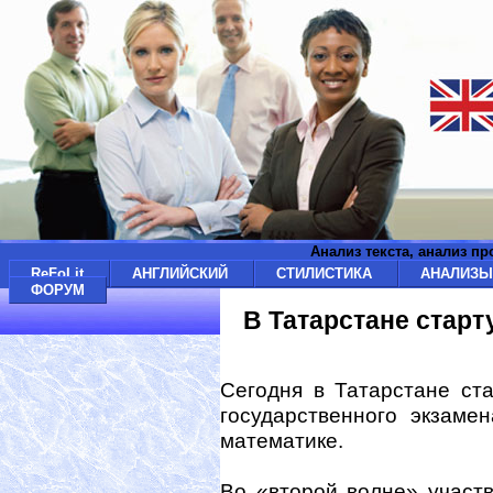
Анализ текста, анализ п
ReFoLit
АНГЛИЙСКИЙ
СТИЛИСТИКА
АНАЛИЗ
ФОРУМ
В Татарстане старт
Сегодня в Татарстане ст
государственного экзаме
математике.
Во «второй волне» участ