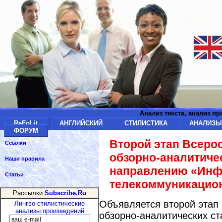
Анализ текста, анализ п
ReFoLit
АНГЛИЙСКИЙ
СТИЛИСТИКА
АНАЛИЗ
ФОРУМ
Второй этап Всеро
Ссылки
обзорно-аналитиче
Наши правила
направлению «Инф
Статьи
телекоммуникацио
Рассылки
Subscribe.Ru
Объявляется второй этап 
Лингво-стилистические
анализы произведений
обзорно-аналитических с