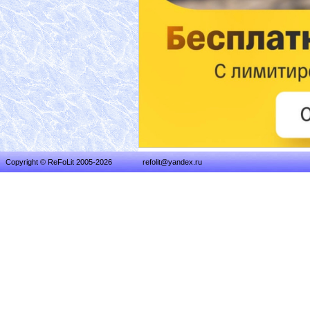
Copyright © ReFoLit 2005-2026
refolit@yandex.ru