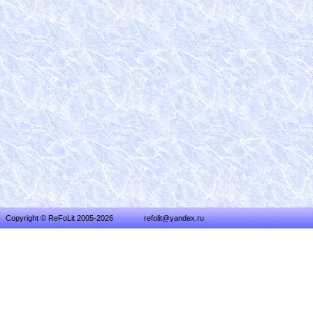
Copyright © ReFoLit 2005-2026
refolit@yandex.ru