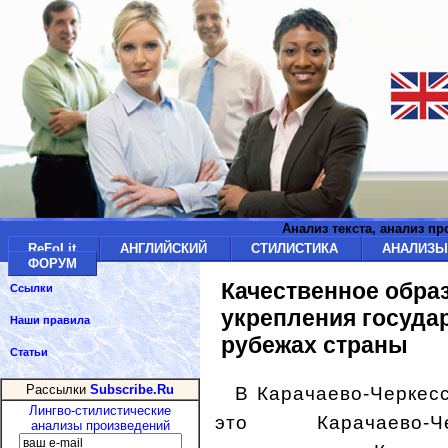
Анализ текста, анализ п
ReFoLit
АНГЛИЙСКИЙ
СТИЛИСТИКА
АНАЛИЗ
ФОРУМ
Качественное обра
Ссылки
укрепления госуда
Наши правила
рубежах страны
Статьи
В Карачаево-Черкесс
Рассылки
Subscribe.Ru
Лингво-стилистические
это Карачаево-Че
анализы произведений