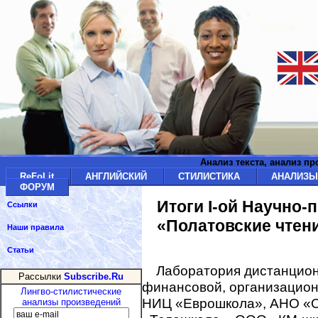
Анализ текста, анализ п
ReFoLit
АНГЛИЙСКИЙ
СТИЛИСТИКА
АНАЛИЗ
ФОРУМ
Итоги I-ой Научно
Ссылки
«Полатовские чтени
Наши правила
Статьи
Лаборатория дистанцио
Рассылки
Subscribe.Ru
финансовой, организацио
Лингво-стилистические
НИЦ «Еврошкола», АНО «
анализы произведений