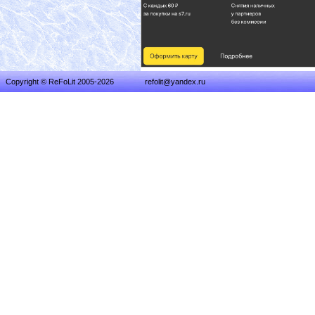
Copyright © ReFoLit 2005-2026
refolit@yandex.ru