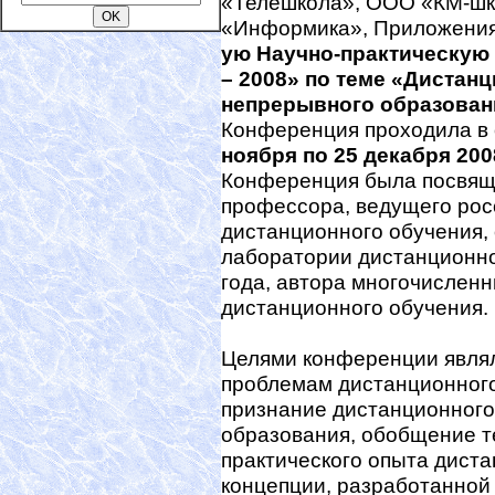
«Телешкола», OOO «КМ-шк
«Информика», Приложения 
ую Научно-практическую
– 2008» по теме «Дистан
непрерывного образован
Конференция проходила в
ноября по 25 декабря 200
Конференция была посвящен
профессора, ведущего рос
дистанционного обучения, 
лаборатории дистанционн
года, автора многочисленн
дистанционного обучения.
Целями конференции являл
проблемам дистанционного
признание дистанционного
образования, обобщение т
практического опыта диста
концепции, разработанной 