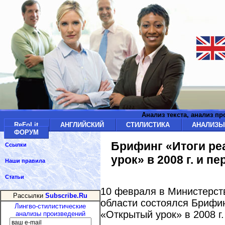
Анализ текста, анализ п
ReFoLit
АНГЛИЙСКИЙ
СТИЛИСТИКА
АНАЛИЗ
ФОРУМ
Брифинг «Итоги ре
Ссылки
урок» в 2008 г. и п
Наши правила
Статьи
10 февраля в Министерст
Рассылки
Subscribe.Ru
области состоялся Брифин
Лингво-стилистические
«Открытый урок» в 2008 г
анализы произведений