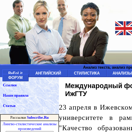
Анализ текста, анализ п
ReFoLit
АНГЛИЙСКИЙ
СТИЛИСТИКА
АНАЛИЗ
ФОРУМ
Международный фо
Ссылки
ИжГТУ
Наши правила
23 апреля в Ижевско
Статьи
университете в ра
Рассылки
Subscribe.Ru
Лингво-стилистические анализы
"Качество образован
произведений