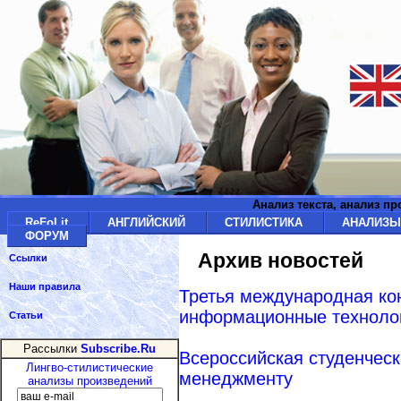
Анализ текста, анализ п
ReFoLit
АНГЛИЙСКИЙ
СТИЛИСТИКА
АНАЛИЗ
ФОРУМ
Архив новостей
Ссылки
Наши правила
Третья международная ко
информационные техноло
Статьи
Рассылки
Subscribe.Ru
Всероссийская студенчес
Лингво-стилистические
менеджменту
анализы произведений